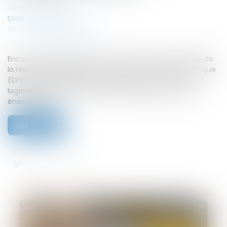
Publié le :
20/08/2025
Droit immobilier
Source :
www.boursier.com
Encore du changement pour les entreprises en charge de
la réalisation des diagnostics de performance énergétique
(DPE), obligatoires pour toute vente ou location de
logement et demande d’aide publique à la rénovation
énergétique...
Lire la suite