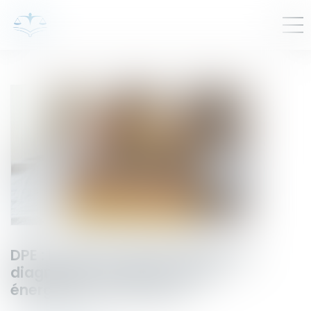
DPE : la lutte contre la fraude aux
diagnostics de performance
énergétique se renforce