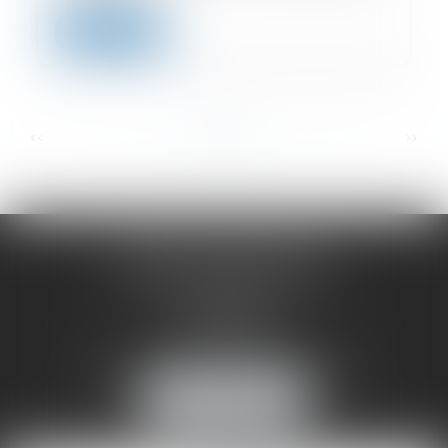
Lire la suite
...
...
<<
<
2
3
4
5
6
7
8
>
>>
MAÎTRE CÉCILE DROUET
8 Avenue du Général de Gaulle
1er étage
72000 LE MANS
Tél :
02 43 77 36 63
Email :
cecile.drouet.avocat@gmail.com
NOUS LOCALISER