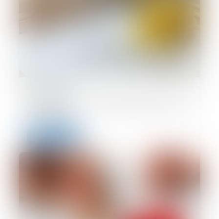
12/09/2025
MaPrimeRénov' : redémarrage prévu le 30
septembre
Lire la suite