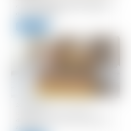
Cour de cassation tranche sur l’exigence
de partage effectif
Lire la suite
20/08/2025
DPE : la lutte contre la fraude aux
diagnostics de performance énergétique
se renforce