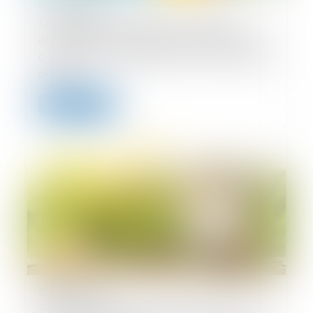
01/09/2025
Nationalité française par mariage : la
conception d’un enfant hors union suffit à
caractériser la cessation de communauté
de vie
Lire la suite
21/08/2025
Donation-partage ou simple donation ? La