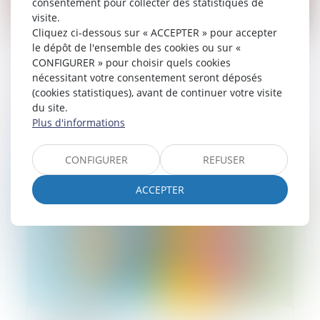
consentement pour collecter des statistiques de
visite.
Cliquez ci-dessous sur « ACCEPTER » pour accepter
05/09/2025
le dépôt de l'ensemble des cookies ou sur «
CONFIGURER » pour choisir quels cookies
La pompe à chaleur ayant nécessité des
nécessitant votre consentement seront déposés
travaux modestes n’est pas un ouvrage au
(cookies statistiques), avant de continuer votre visite
sens de l’article 1792 du Code civil !
du site.
Plus d'informations
Lire la suite
CONFIGURER
REFUSER
ACCEPTER