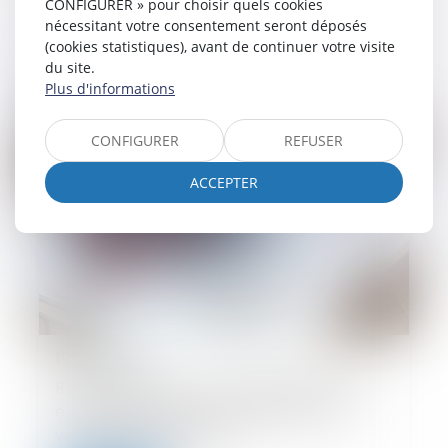
CONFIGURER » pour choisir quels cookies
défauts de conformité aux stipulations
nécessitant votre consentement seront déposés
contractuelles ne sont pas couverts
(cookies statistiques), avant de continuer votre visite
du site.
Plus d'informations
Lire la suite
CONFIGURER
REFUSER
ACCEPTER
19/06/2024
Réception tacite : l’occupation des lieux
est insuffisante pour caractériser une
volonté non équivoque