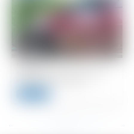
11/06/2024
Route mal entretenue : comment être
indemnisé en cas d'accident ?
Lire la suite
...
...
<<
<
18
19
20
21
22
23
24
>
>>