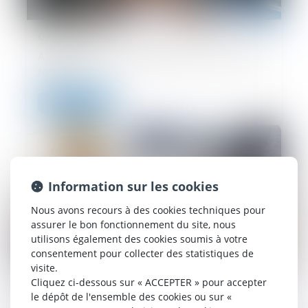
02/07/2024
Accident sur un parking et malus : à qui la
faute ?
Lire la suite
Information sur les cookies
Nous avons recours à des cookies techniques pour
assurer le bon fonctionnement du site, nous
utilisons également des cookies soumis à votre
consentement pour collecter des statistiques de
visite.
Cliquez ci-dessous sur « ACCEPTER » pour accepter
26/06/2024
le dépôt de l'ensemble des cookies ou sur «
Assurance dommages-ouvrage : les