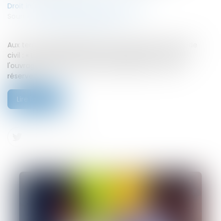
Droit immobilier
/
Droit de la construction
Source :
www.lemag-juridique.com
Aux termes des dispositions de l’article 1792-6 du Code
civil : « La réception est l'acte par lequel le maître de
l'ouvrage déclare accepter l'ouvrage avec ou sans
réserves. »...
Lire la suite