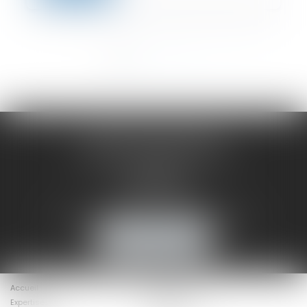
<<
<
1
2
3
4
>
>>
MAÎTRE CÉCILE DROUET
8 Avenue du Général de Gaulle
1er étage
72000 LE MANS
Tél :
02 43 77 36 63
Email :
cecile.drouet.avocat@gmail.com
NOUS LOCALISER
Accueil
Présentation
Expertises
Actus