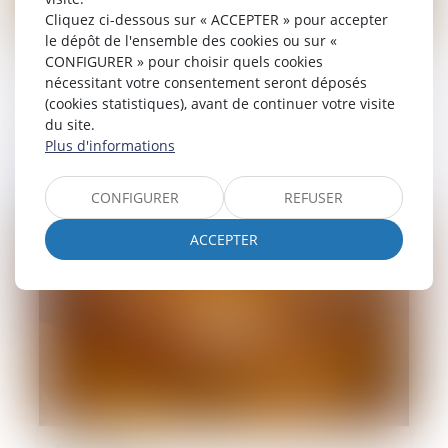
Cliquez ci-dessous sur « ACCEPTER » pour accepter
le dépôt de l'ensemble des cookies ou sur «
09/06/2026
CONFIGURER » pour choisir quels cookies
nécessitant votre consentement seront déposés
Le parent ayant assumé seul les charges
(cookies statistiques), avant de continuer votre visite
peut obtenir une contribution rétroactive
du site.
sans détailler chaque dépense !
Plus d'informations
Lire la suite
CONFIGURER
REFUSER
ACCEPTER