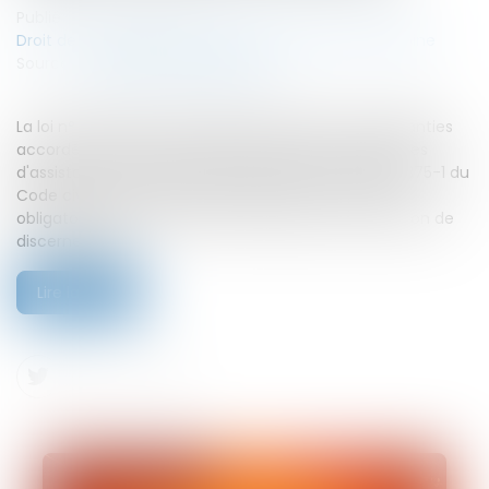
Publié le :
27/07/2026
Droit de la famille, des personnes et de leur patrimoine
Source :
www.lemag-juridique.com
La loi n° 2026-630 du 13 juillet 2026 renforce les garanties
accordées aux mineurs dans le cadre des procédures
d'assistance éducative. Elle modifie l'actuel article 375-1 du
Code civil afin de rendre l'assistance par un avocat
obligatoire pour tout mineur concerné, sans condition de
discernement....
Lire la suite