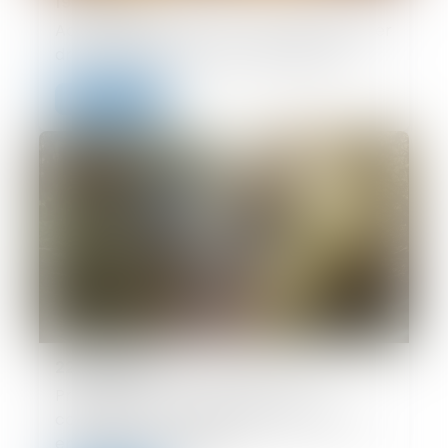
19/05/2026
Accouchement sous X : comment concilier
droit au secret et accès aux origines ?
Lire la suite
22/09/2025
Prescription d’une créance entre
concubins : le concubinage n’est pas un
empêchement d’agir