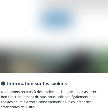
prison avec mandat de dépôt à l’a
encontre. Le jugement sera rendu 
Lire la suite
Information sur les cookies
Nous avons recours à des cookies techniques pour assurer le
bon fonctionnement du site, nous utilisons également des
cookies soumis à votre consentement pour collecter des
statistiques de visite.
12/11/2024
22