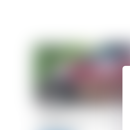
27/08/2024
Accident seul : peut-on être indemnisé 
son assurance auto ?