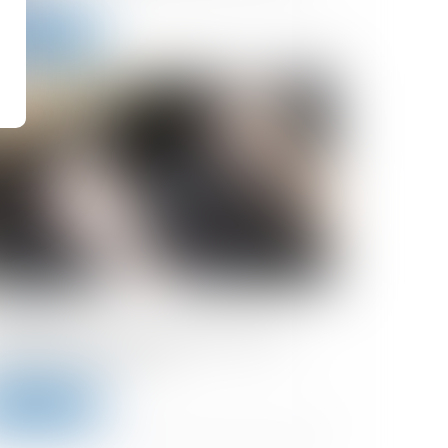
Lire la suite
/04/2024
cident : qui est responsable lorsqu'un
hicule fait demi-tour ?
Lire la suite