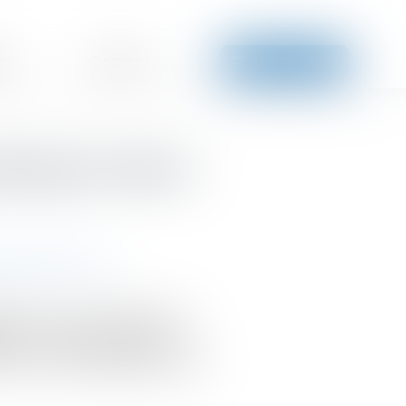
es
Contact
RDV en ligne
rking et malus :
idents de la route
és lors d’un accident entre
end du caractère public ou
ion ou non des règles du Code