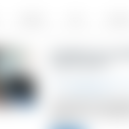
Expertises
Actus
Honorair
Accident sur un pa
à qui la faute ?
Publié le :
02/07/2024
Droit routier
/
(NPU) Responsabilité acc
Source :
www.bienpublic.com
La détermination des responsabilit
deux véhicules sur un parking dép
privé de ce dernier, avec applicat
de la Route...