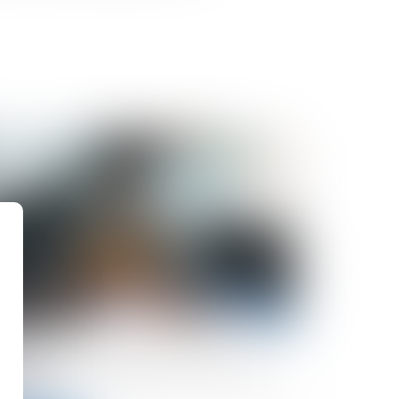
/07/2024
ident sur un parking et malus : à qui la
ute ?