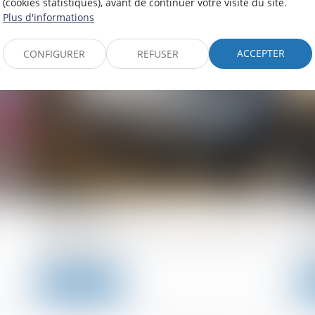
(cookies statistiques), avant de continuer votre visite du site.
Plus d'informations
Lire la suite
ACCEPTER
CONFIGURER
REFUSER
09/04/2024
02
Accident : que pouvez-vous faire en cas de
Ac
délit de fuite ?
vé
Lire la suite